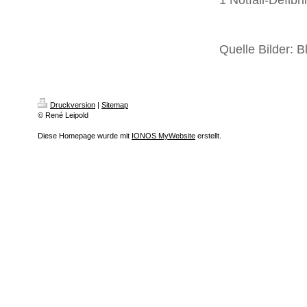
1 Notfall-Defibril
Quelle Bilder: B
Druckversion
|
Sitemap
© René Leipold
Diese Homepage wurde mit
IONOS MyWebsite
erstellt.