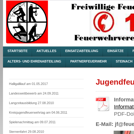
STARTSEITE
AKTUELLES
EINSATZABTEILUNG
EINSÄTZE
ALTERS- UND EHRENABTEILUNG
PARTNERFEUERWEHR
STEINACH
Jugendfeu
Halligallilauf am 01.05.2017
Landeswettbewerb am 24.09.2011
Informa
Langzeitausbildung 27.08.2010
Informat
Kreisjugendfeuerwehrtag am 04.06.2011
PDF-Dok
Spielenachmittag am 09.07.2011
E-Mail: jf@feu
Sternenfahrt 29.08.2010