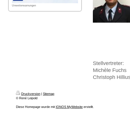
Unwetterwarnungen
Stellvertreter:
Michèle Fuchs
Christoph Hilliu
Druckversion
|
Sitemap
© René Leipold
Diese Homepage wurde mit
IONOS MyWebsite
erstellt.