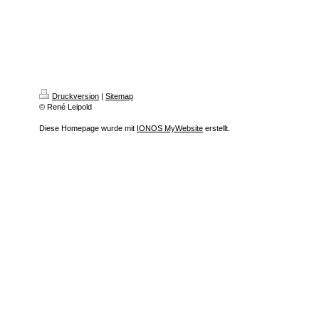
Druckversion
|
Sitemap
© René Leipold
Diese Homepage wurde mit
IONOS MyWebsite
erstellt.