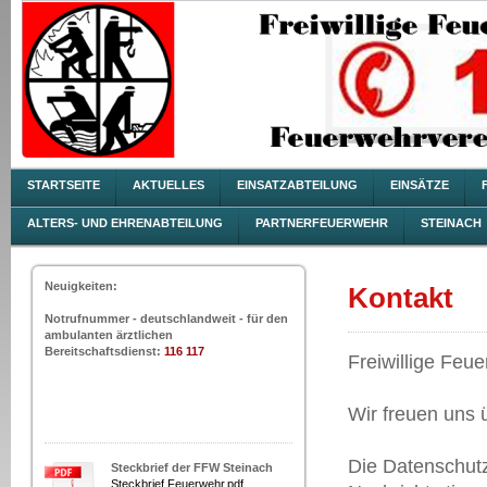
STARTSEITE
AKTUELLES
EINSATZABTEILUNG
EINSÄTZE
ALTERS- UND EHRENABTEILUNG
PARTNERFEUERWEHR
STEINACH
Neuigkeiten:
Kontakt
Notrufnummer - deutschlandweit - für den
ambulanten ärztlichen
Bereitschaftsdienst:
116 117
Freiwillige Feu
Wir freuen uns
Die Datenschutz
Steckbrief der FFW Steinach
Steckbrief Feuerwehr.pdf