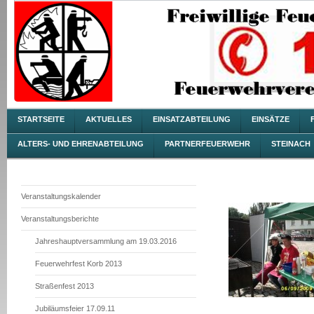
STARTSEITE
AKTUELLES
EINSATZABTEILUNG
EINSÄTZE
ALTERS- UND EHRENABTEILUNG
PARTNERFEUERWEHR
STEINACH
Veranstaltungskalender
Veranstaltungsberichte
Jahreshauptversammlung am 19.03.2016
Feuerwehrfest Korb 2013
Straßenfest 2013
Jubiläumsfeier 17.09.11