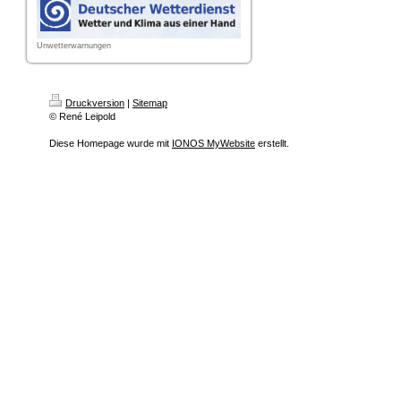
Unwetterwarnungen
Druckversion
|
Sitemap
© René Leipold
Diese Homepage wurde mit
IONOS MyWebsite
erstellt.