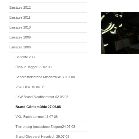
Einsätze 2012
Einsätze 2011
Einsätze 2010
Einsätze 2009
Einsätze 2008
Berichte 2008
Ölspur Bagger 25.02.08
Schornsteinbrand Mittelstraße 30.03.08
VKU LKW 15.04.08
LKW Brand Blechhammer 02.05.08
Brand Göritzmühle 27.06.08
VKU Blechhammer 11.07 08
Tierrettung (entlaufene Ziegen)24.07.08
Brand Giesserei Heunisch 29.07.08