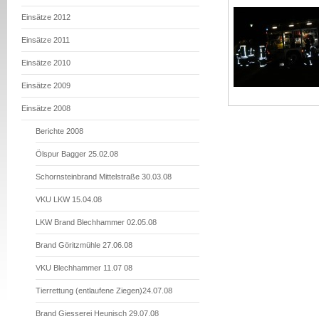
Einsätze 2012
Einsätze 2011
Einsätze 2010
Einsätze 2009
Einsätze 2008
Berichte 2008
Ölspur Bagger 25.02.08
Schornsteinbrand Mittelstraße 30.03.08
VKU LKW 15.04.08
LKW Brand Blechhammer 02.05.08
Brand Göritzmühle 27.06.08
VKU Blechhammer 11.07 08
Tierrettung (entlaufene Ziegen)24.07.08
Brand Giesserei Heunisch 29.07.08