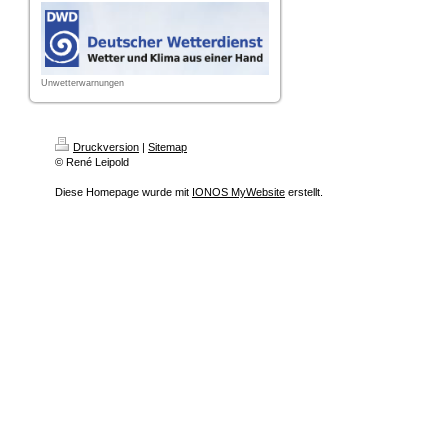
Unwetterwarnungen
Druckversion
|
Sitemap
© René Leipold
Diese Homepage wurde mit
IONOS MyWebsite
erstellt.