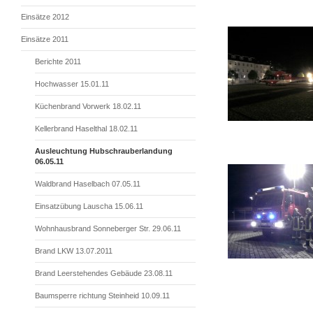
Einsätze 2012
Einsätze 2011
Berichte 2011
Hochwasser 15.01.11
Küchenbrand Vorwerk 18.02.11
Kellerbrand Haselthal 18.02.11
Ausleuchtung Hubschrauberlandung
06.05.11
Waldbrand Haselbach 07.05.11
Einsatzübung Lauscha 15.06.11
Wohnhausbrand Sonneberger Str. 29.06.11
Brand LKW 13.07.2011
Brand Leerstehendes Gebäude 23.08.11
Baumsperre richtung Steinheid 10.09.11