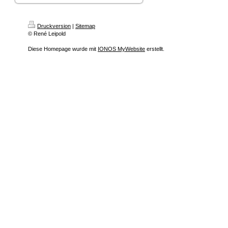
Druckversion
|
Sitemap
© René Leipold
Diese Homepage wurde mit
IONOS MyWebsite
erstellt.