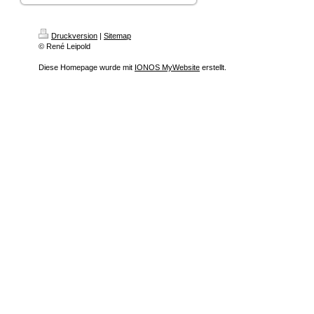
Druckversion
|
Sitemap
© René Leipold
Diese Homepage wurde mit
IONOS MyWebsite
erstellt.