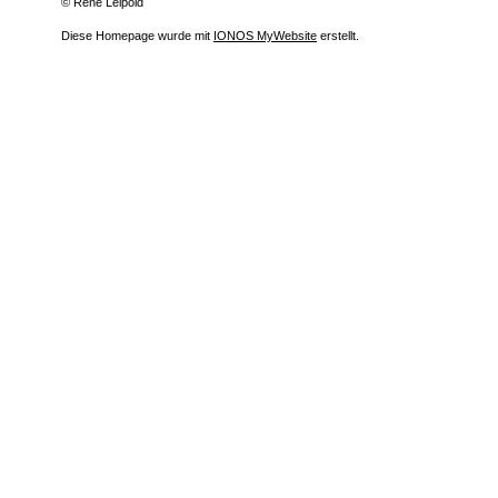
© René Leipold
Diese Homepage wurde mit
IONOS MyWebsite
erstellt.