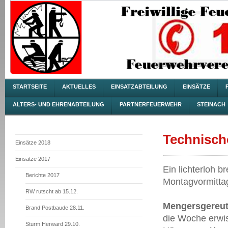
STARTSEITE
AKTUELLES
EINSATZABTEILUNG
EINSÄTZE
ALTERS- UND EHRENABTEILUNG
PARTNERFEUERWEHR
STEINACH
Technisch
Einsätze 2018
Einsätze 2017
Ein lichterloh 
Berichte 2017
Montagvormitta
RW rutscht ab 15.12.
Mengersgereu
Brand Postbaude 28.11.
die Woche erwi
Sturm Herward 29.10.