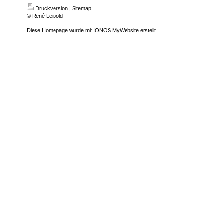
Druckversion
|
Sitemap
© René Leipold
Diese Homepage wurde mit
IONOS MyWebsite
erstellt.