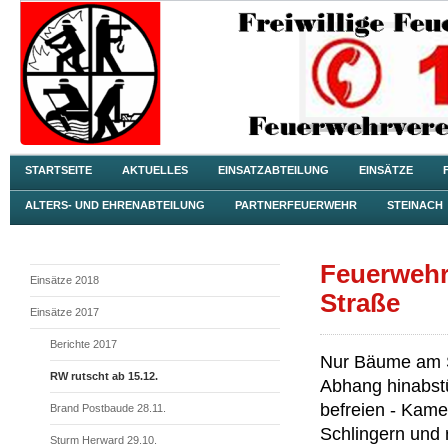
STARTSEITE
AKTUELLES
EINSATZABTEILUNG
EINSÄTZE
ALTERS- UND EHRENABTEILUNG
PARTNERFEUERWEHR
STEINACH
Feuerwehr
Einsätze 2018
Straße
Einsätze 2017
Berichte 2017
Nur Bäume am S
RW rutscht ab 15.12.
Abhang hinabst
befreien - Kam
Brand Postbaude 28.11.
Schlingern und 
Sturm Herward 29.10.