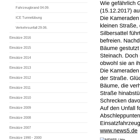
Wie gefährlich 
Fahrzeugbrand 04.09.
(15.12.2017) a
Die Kameraden 
ICE Tunnelübung
kleinen Straße, 
Verkehrsunfall 29.06.
Silbersattel fü
Einsätze 2016
befreien. Nachd
Bäume gestutzt 
Einsätze 2015
Steinach. Doch 
Einsätze 2014
obwohl sie an 
Einsätze 2013
Die Kameraden 
der Straße. Glüc
Einsätze 2012
Bäume, die ver
Einsätze 2011
Straße hinabst
Einsätze 2010
Schrecken davon
Auf den Unfall 
Einsätze 2009
Abschleppuntern
Einsätze 2008
Einsatzfahrzeug
Einsätze 2007
www.news5.de
Einsätze 1990 - 2000