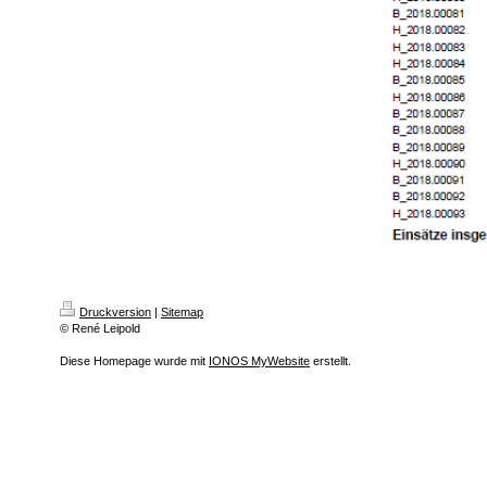
Druckversion
|
Sitemap
© René Leipold
Diese Homepage wurde mit
IONOS MyWebsite
erstellt.