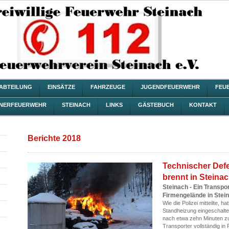
ZABTEILUNG
EINSÄTZE
FAHRZEUGE
JUGENDFEUERWEHR
FEU
NERFEUERWEHR
STEINACH
LINKS
GÄSTEBUCH
KONTAKT
Berichte 2018
Technischer Defe
brennt in Steina
Steinach - Ein Transp
Firmengelände in Stei
Wie die Polizei mitteilte, 
Standheizung eingeschalt
nach etwa zehn Minuten zu
Transporter vollständig i