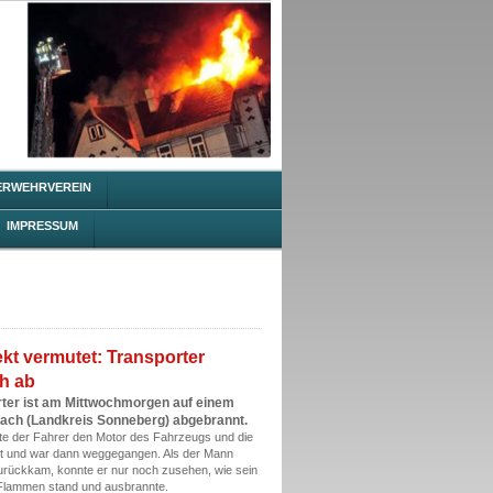
ERWEHRVEREIN
IMPRESSUM
kt vermutet: Transporter
ch ab
orter ist am Mittwochmorgen auf einem
nach (Landkreis Sonneberg) abgebrannt.
hatte der Fahrer den Motor des Fahrzeugs und die
et und war dann weggegangen. Als der Mann
rückkam, konnte er nur noch zusehen, wie sein
n Flammen stand und ausbrannte.