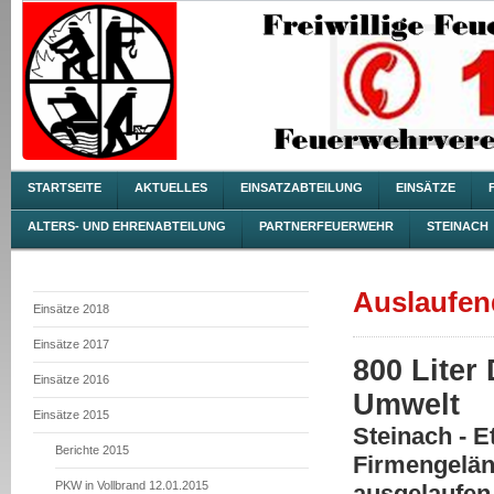
STARTSEITE
AKTUELLES
EINSATZABTEILUNG
EINSÄTZE
ALTERS- UND EHRENABTEILUNG
PARTNERFEUERWEHR
STEINACH
Auslaufend
Einsätze 2018
Einsätze 2017
800 Liter
Einsätze 2016
Umwelt
Einsätze 2015
Steinach - E
Berichte 2015
Firmengelän
PKW in Vollbrand 12.01.2015
ausgelaufen 