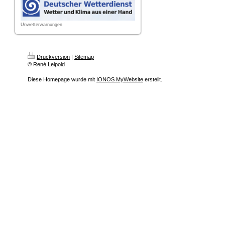
Unwetterwarnungen
Druckversion
|
Sitemap
© René Leipold
Diese Homepage wurde mit
IONOS MyWebsite
erstellt.