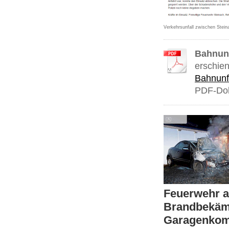
Verkehrsunfall zwischen Stei
Bahnunf
erschie
Bahnunfa
PDF-Dok
Feuerwehr a
Brandbekämp
Garagenkomp