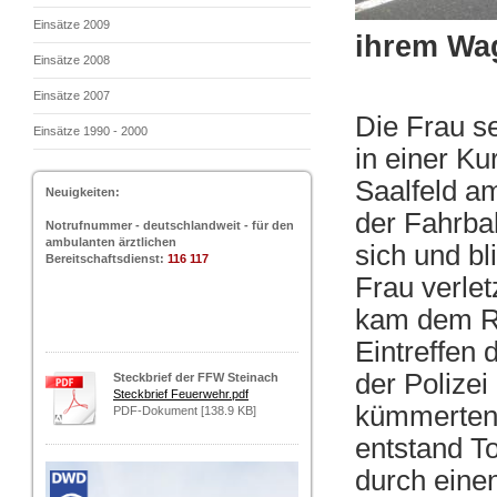
Einsätze 2009
ihrem Wag
Einsätze 2008
Einsätze 2007
Die Frau s
Einsätze 1990 - 2000
in einer Ku
Saalfeld a
Neuigkeiten:
der Fahrba
Notrufnummer - deutschlandweit - für den
ambulanten ärztlichen
sich und bl
Bereitschaftsdienst:
116 117
Frau verlet
kam dem Re
Eintreffen 
der Polizei
Steckbrief der FFW Steinach
Steckbrief Feuerwehr.pdf
kümmerten 
PDF-Dokument [138.9 KB]
entstand T
durch eine