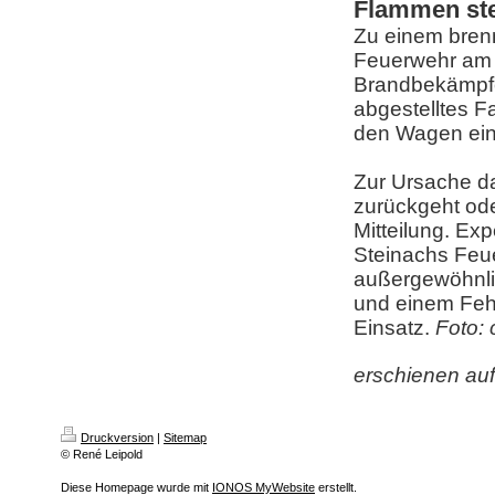
Flammen ste
Zu einem bren
Feuerwehr am 
Brandbekämpfe
abgestelltes Fa
den Wagen eine
Zur Ursache da
zurückgeht ode
Mitteilung. Ex
Steinachs Feue
außergewöhnlic
und einem Fehl
Einsatz.
Foto:
erschienen au
Druckversion
|
Sitemap
© René Leipold
Diese Homepage wurde mit
IONOS MyWebsite
erstellt.