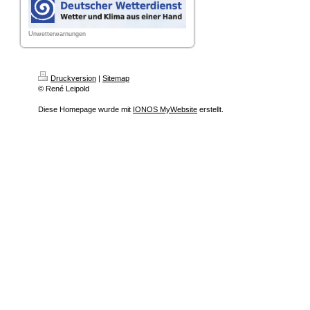
Unwetterwarnungen
Druckversion
|
Sitemap
© René Leipold
Diese Homepage wurde mit
IONOS MyWebsite
erstellt.