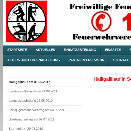
STARTSEITE
AKTUELLES
EINSATZABTEILUNG
EINSÄTZE
ALTERS- UND EHRENABTEILUNG
PARTNERFEUERWEHR
STEINACH
Halligallilauf in
Halligallilauf am 01.05.2017
Landeswettbewerb am 24.09.2011
Langzeitausbildung 27.08.2010
Kreisjugendfeuerwehrtag am 04.06.2011
Spielenachmittag am 09.07.2011
Sternenfahrt 29.08.2010