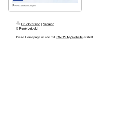
Unwetterwarnungen
Druckversion
|
Sitemap
© René Leipold
Diese Homepage wurde mit
IONOS MyWebsite
erstellt.